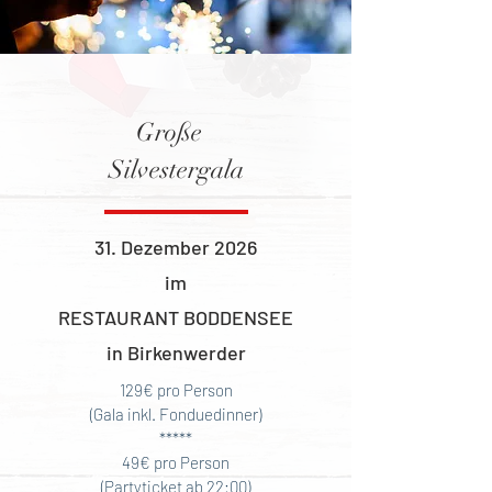
Große
Silvestergala
​31. Dezember 2026
im
RESTAURANT BODDENSEE
in Birkenwerder
129€ pro Person
(Gala inkl. Fonduedinner)
*****
49€ pro Person
(Partyticket ab 22:00)