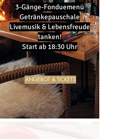
3-Gänge-Fonduemenü
Getränkepauschale
Livemusik & Lebensfreude
tanken!
Start ab 18:30 Uhr
ANGEBOT & TICKETS