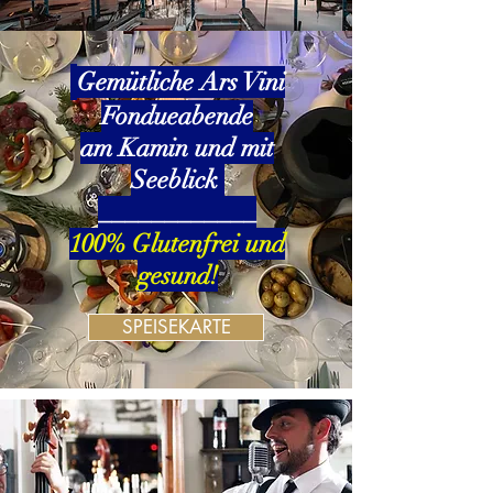
Gemütliche
Ars Vini
Fondueabende
am Kamin und mit
Seeblick
____________
100% Glutenfrei und
gesund!
SPEISEKARTE